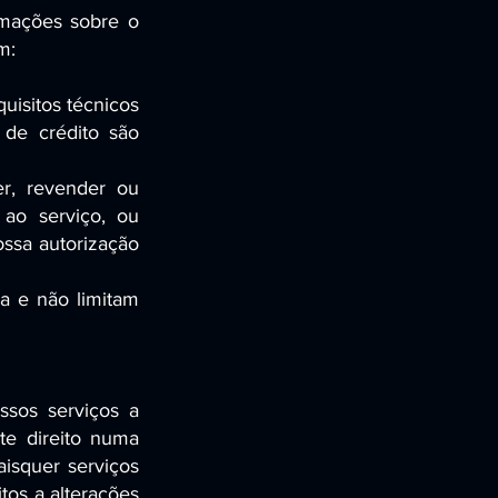
rmações sobre o
m:
quisitos técnicos
 de crédito são
er, revender ou
 ao serviço, ou
ossa autorização
ia e não limitam
ssos serviços a
te direito numa
aisquer serviços
tos a alterações