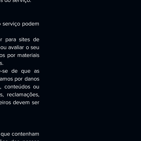
s do serviço.
so serviço podem
r para sites de
ou avaliar o seu
s por materiais
s.
re-se de que as
zamos por danos
s, conteúdos ou
s, reclamações,
eiros devem ser
ço que contenham