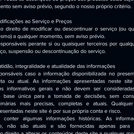
nto sem aviso prévio, segundo o nosso próprio critério.
dificações ao Serviço e Preços
 direito de modificar ou descontinuar o serviço (ou qu
smo) a qualquer momento, sem aviso prévio.
ponsáveis perante si ou quaisquer terceiros por qualqu
eço, suspensão ou descontinuação do serviço.
tidão, integralidade e atualidade das informações
onsáveis caso a informação disponibilizada no present
eta ou atual. As informações apresentadas neste site
ns informativos gerais e não devem ser considerada
mo base única para a tomada de decisões, sem consu
imárias mais precisas, completas e atuais. Qualque
sentadas neste site é por sua própria conta e risco.
 conter algumas informações históricas. As informaç
nte, não são atuais e são fornecidas apenas para s
 direito a alterar os conteúdos deste site a qualquer 