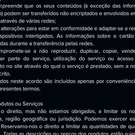
ompreende que os seus conteúdos (à exceção das info
to) podem ser transferidos não encriptados e envolvidos e
 através de várias redes;
 a alterações para estar em conformidade e adaptar-se a re
positivos interligados. As informações sobre o cartão
das durante a transferência pelas redes.
ompromete-se a não reproduzir, duplicar, copiar, vend
uer parte do serviço, utilização do serviço ou acesso
to no site através do qual o serviço é prestado, sem a n
rito.
izados neste acordo são incluídos apenas por conveniênc
resentes termos.
odutos ou Serviços
o direito, mas não estamos obrigados, a limitar os no
, região geográfica ou jurisdição. Podemos exercer es
. Reservamo-nos o direito a limitar as quantidades de qu
 Todas as descrições ou preços dos produtos estão sujei