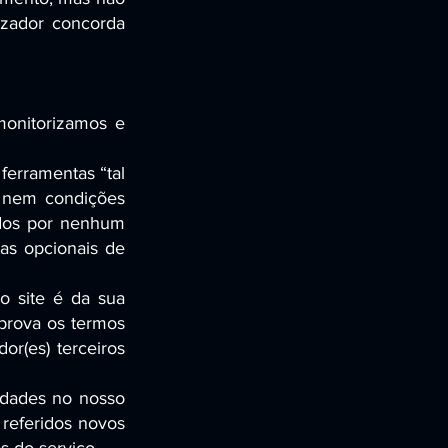
izador concorda
monitorizamos e
ferramentas “tal
s nem condições
ados por nenhum
as opcionais de
no site é da sua
aprova os termos
dor(es) terceiros
idades no nosso
 referidos novos