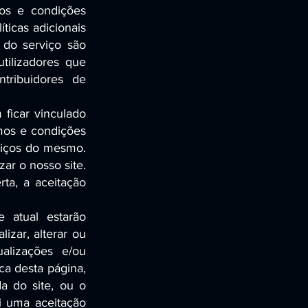
mos e condições
íticas adicionais
 do serviço são
utilizadores que
ntribuidores de
 ficar vinculado
mos e condições
rviços do mesmo.
ar o nosso site.
ta, a aceitação
e atual estarão
izar, alterar ou
ualizações e/ou
ca desta página,
a do site, ou o
i uma aceitação