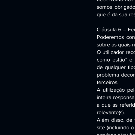
somos obrigados
que é da sua res
Cláusula 6 – Fe
Poderemos conc
sobre as quais 
O utilizador re
como estão” e 
de qualquer ti
problema decorr
terceiros.
A utilização pe
inteira respons
a que as referid
relevante(s).
Além disso, de 
site (incluindo