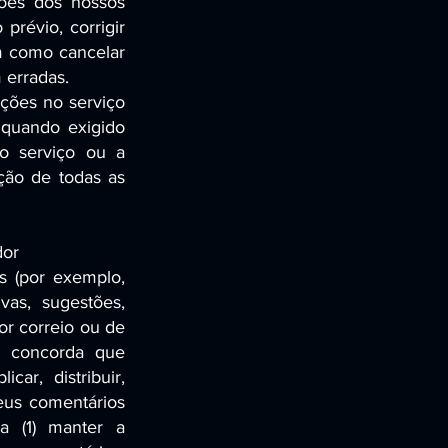
ções dos nossos
prévio, corrigir
em como cancelar
 erradas.
ações no serviço
 quando exigido
ao serviço ou a
ção de todas as
dor
os (por exemplo,
vas, sugestões,
por correio ou de
or concorda que
ar, distribuir,
seus comentários
a (1) manter a