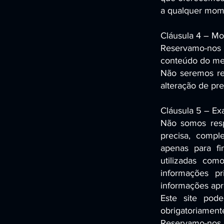
a qualquer mome
Cláusula 4 – Mo
Reservamo-nos o
conteúdo do me
Não seremos res
alteração de pr
Cláusula 5 – Exa
Não somos resp
precisa, compl
apenas para fi
utilizadas co
informações pr
informações apre
Este site pode
obrigatoriame
Reservamo-nos o