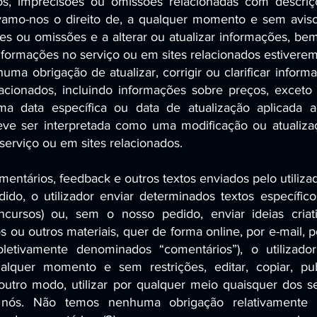
icos, imprecisões ou omissões relacionadas com descri
vamo-nos o direito de, a qualquer momento e sem aviso 
ões ou omissões e a alterar ou atualizar informações, b
informações no serviço ou em sites relacionados estiverem
ma obrigação de atualizar, corrigir ou clarificar inform
acionados, incluindo informações sobre preços, exceto
ma data específica ou data de atualização aplicada 
eve ser interpretada como uma modificação ou atualiza
serviço ou em sites relacionados.
entários, feedback e outros textos enviados pelo utiliza
ido, o utilizador enviar determinados textos específic
ncursos) ou, sem o nosso pedido, enviar ideias criati
s ou outros materiais, quer de forma online, por e-mail, 
letivamente denominados “comentários”), o utilizad
quer momento e sem restrições, editar, copiar, public
 outro modo, utilizar por qualquer meio quaisquer dos 
 nós. Não temos nenhuma obrigação relativamente 