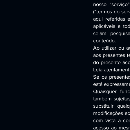
nosso “serviço
(“termos do serv
aqui referidas 
aplicáveis a to
sejam pesquisa
conteúdo.
Ao utilizar ou 
aos presentes 
do presente aco
Leia atentamente
Se os presente
está expressame
Quaisquer func
também sujeitas
substituir qua
modificações ao
com vista a con
acesso ao mesm