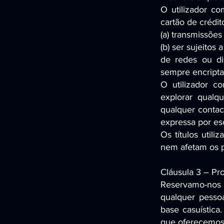
O utilizador c
cartão de crédi
(a) transmissões
(b) ser sujeitos
de redes ou dis
sempre encripta
O utilizador c
explorar qualq
qualquer contac
expressa por esc
Os títulos util
nem afetam os p
Cláusula 3 – Pr
Reservamo-nos 
qualquer pessoa
base casuística
que oferecemos.