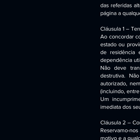
das referidas a
página a qualq
Cláusula 1 – Te
Ao concordar co
estado ou proví
de residência
dependência util
Não deve tran
destrutiva. Nã
autorizado, nem
(incluindo, entre 
Um incumprime
imediata dos seu
Cláusula 2 – Co
Reservamo-nos o
motivo e a qua