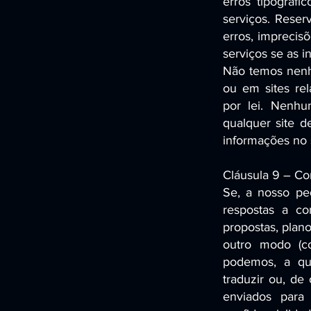
erros tipográf
serviços. Reser
erros, imprecis
serviços se as 
Não temos nenhu
ou em sites rel
por lei. Nenhu
qualquer site d
informações no 
Cláusula 9 – Com
Se, a nosso ped
respostas a co
propostas, plano
outro modo (co
podemos, a qual
traduzir ou, de
enviados para