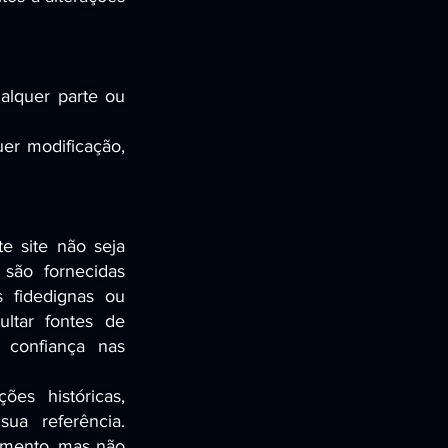
alquer parte ou
er modificação,
e site não seja
 são fornecidas
s fidedignas ou
ltar fontes de
r confiança nas
ões históricas,
ua referência.
momento, mas não