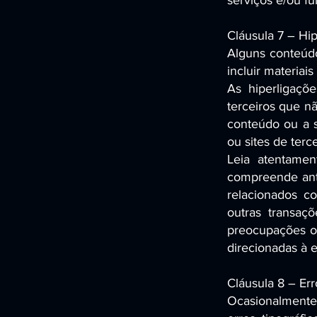
serviços e/ou f
Cláusula 7 – Hip
Alguns conteúdo
incluir materiais
As hiperligaçõe
terceiros que n
conteúdo ou a s
ou sites de terc
Leia atentamen
compreende ante
relacionados c
outras transaçõ
preocupações ou
direcionadas à e
Cláusula 8 – Er
Ocasionalmente,