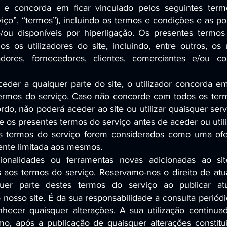
” e concorda em ficar vinculado pelos seguintes ter
iço”, “termos”), incluindo os termos e condições e as pol
e/ou disponíveis por hiperligação. Os presentes termos
dos os utilizadores do site, incluindo, entre outros, os 
dores, fornecedores, clientes, comerciantes e/ou co
aceder a qualquer parte do site, o utilizador concorda em
termos do serviço. Caso não concorde com todos os ter
rdo, não poderá aceder ao site ou utilizar quaisquer se
 os presentes termos do serviço antes de aceder ou utiliz
s termos do serviço forem considerados como uma ofer
nte limitada aos mesmos.
ionalidades ou ferramentas novas adicionadas ao sit
 aos termos do serviço. Reservamo-nos o direito de atual
lquer parte destes termos do serviço ao publicar at
 nosso site. É da sua responsabilidade a consulta periódi
hecer quaisquer alterações. A sua utilização continuad
o, após a publicação de quaisquer alterações constitu