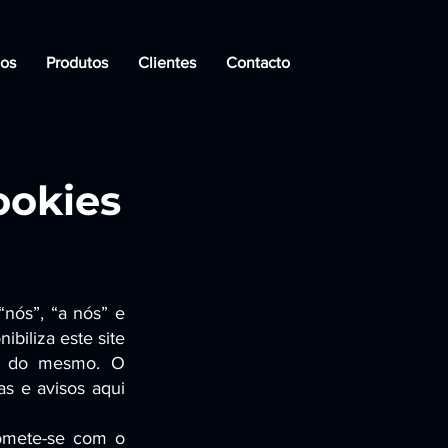
ços
Produtos
Clientes
Contacto
ookies
“nós”, “a nós” e
biliza este site
ços do mesmo. O
cas e avisos aqui
romete-se com o